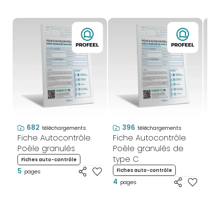
682
396
téléchargements
téléchargements
Fiche Autocontrôle
Fiche Autocontrôle
Fi
Poêle granulés
Poêle granulés de
Ve
type C
et
Fiches auto-contrôle
5
Fiches auto-contrôle
F
pages
4
4
pages