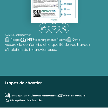
Publié le 01/06/2021
4
1487
4
0
pages
téléchargements
J'aime
avis
Assurez la conformité et la qualité de vos travaux
d'isolation de toiture-terrasse.
Étapes de chantier
Conception - Dimensionnement
Mise en oeuvre
Réception de chantier