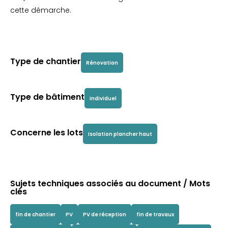
cette démarche.
Type de chantier
Rénovation
Type de bâtiment
Individuel
Concerne les lots
Isolation plancher haut
Sujets techniques associés au document / Mots
clés
fin de chantier
PV
PV de réception
fin de travaux