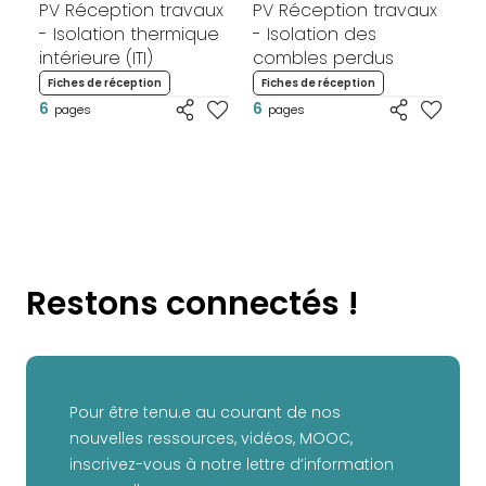
PV Réception travaux
PV Réception travaux
PV
- Isolation thermique
- Isolation des
- 
intérieure (ITI)
combles perdus
en
Fiches de réception
Fiches de réception
F
6
6
6
pages
pages
Restons connectés !
Pour être tenu.e au courant de nos
nouvelles ressources, vidéos, MOOC,
inscrivez-vous à notre lettre d’information