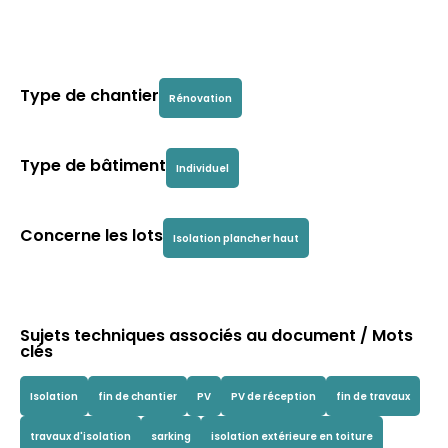
Type de chantier
Rénovation
Type de bâtiment
Individuel
Concerne les lots
Isolation plancher haut
Sujets techniques associés au document / Mots
clés
Isolation
fin de chantier
PV
PV de réception
fin de travaux
travaux d'isolation
sarking
isolation extérieure en toiture