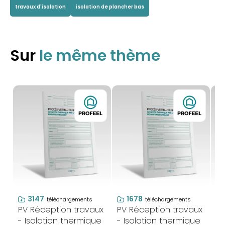
travaux d'isolation
isolation de plancher bas
Sur
le même thème
3147
1678
téléchargements
téléchargements
PV Réception travaux
PV Réception travaux
PV
- Isolation thermique
- Isolation thermique
- 