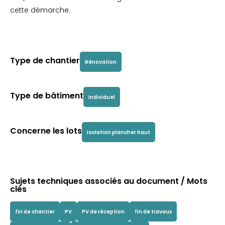
cette démarche.
Type de chantier
Rénovation
Type de bâtiment
Individuel
Concerne les lots
Isolation plancher haut
Sujets techniques associés au document / Mots
clés
fin de chantier
PV
PV de réception
fin de travaux