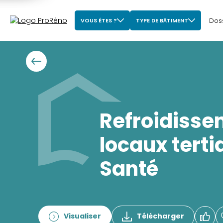
Dos
VOUS ÊTES ?
TYPE DE BÂTIMENT
Refroidisse
locaux terti
Santé
Visualiser
Télécharger