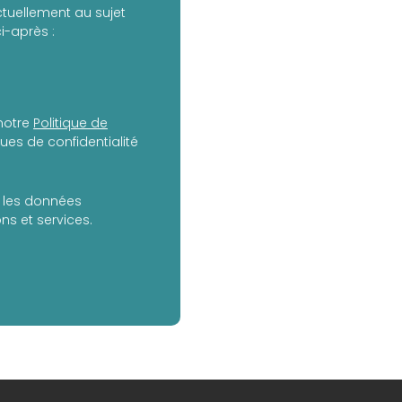
tuellement au sujet
i-après :
notre
Politique de
es de confidentialité
er les données
s et services.