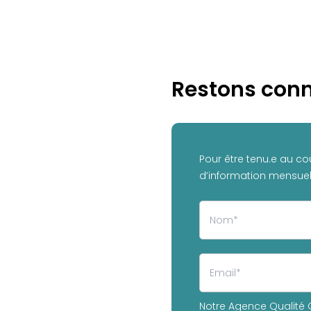
Restons conn
Pour être tenu.e au co
d’information mensuell
Notre Agence Qualité C