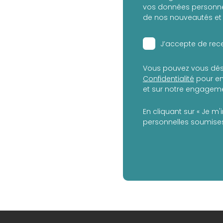
vos données personnel
de nos nouveautés et 
J’accepte de rece
Vous pouvez vous dés
Confidentialité
pour en
et sur notre engagemen
En cliquant sur « Je m'
personnelles soumises