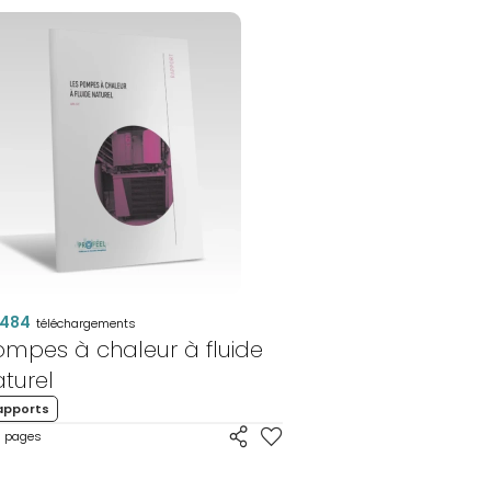
PAC'RENO
-
DIMENSIONN
DE
PAC
484
téléchargements
ompes à chaleur à fluide
turel
apports
pages