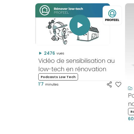
2476
vues
Vidéo de sensibilisation au
low-tech en rénovation
Podcasts Low Tech
1'7
minutes
P
na
R
60