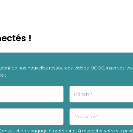
ectés !
urant de nos nouvelles ressources, vidéos, MOOC, inscrivez-vou
e :
onstruction s'engage à protéger et à respecter votre vie privée