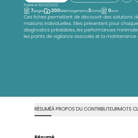
Publié le 15/03/2022
7
200
3
0
pages
téléchargements
J'aime
avis
Ces fiches permettent de découvrir des solutions 
maisons individuelles. Elles présentent pour chaque 
diagnostics préalables, les performances minima
les points de vigilance associés et la maintenance 
RÉSUMÉ
À PROPOS DU CONTRIBUTEUR
MOTS CL
Résumé