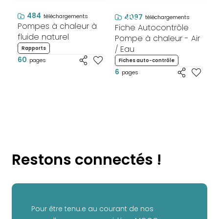
DE
484
PAC
4097
téléchargements
téléchargements
Pompes à chaleur à
Fiche Autocontrôle
fluide naturel
Pompe à chaleur - Air
/ Eau
Rapports
60
pages
Fiches auto-contrôle
6
pages
Restons connectés !
Pour être tenu.e au courant de nos