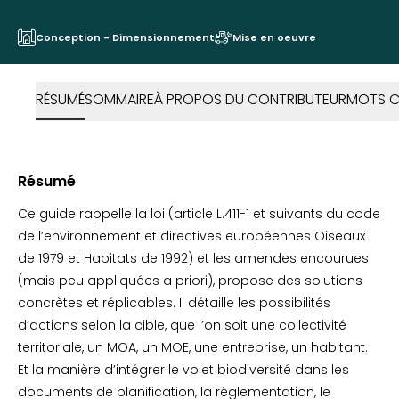
Conception - Dimensionnement
Mise en oeuvre
RÉSUMÉ
SOMMAIRE
À PROPOS DU CONTRIBUTEUR
MOTS C
Résumé
Ce guide rappelle la loi (article L.411-1 et suivants du code
de l’environnement et directives européennes Oiseaux
de 1979 et Habitats de 1992) et les amendes encourues
(mais peu appliquées a priori), propose des solutions
concrètes et réplicables. Il détaille les possibilités
d’actions selon la cible, que l’on soit une collectivité
territoriale, un MOA, un MOE, une entreprise, un habitant.
Et la manière d’intégrer le volet biodiversité dans les
documents de planification, la réglementation, le