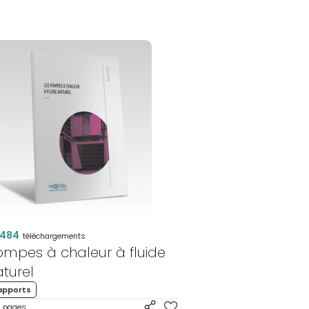
PAC'RENO
-
DIMENSIONN
DE
PAC
484
téléchargements
ompes à chaleur à fluide
turel
apports
pages