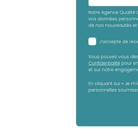
Notre Agence Qualité C
vos données personnel
de nos nouveautés et 
J’accepte de rece
Vous pouvez vous dés
Confidentialité
pour en
et sur notre engagemen
En cliquant sur « Je m'
personnelles soumises