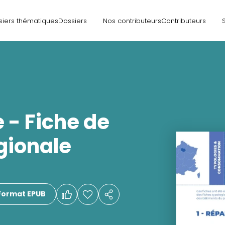
siers thématiques
Dossiers
Nos contributeurs
Contributeurs
e - Fiche de
gionale
Format EPUB