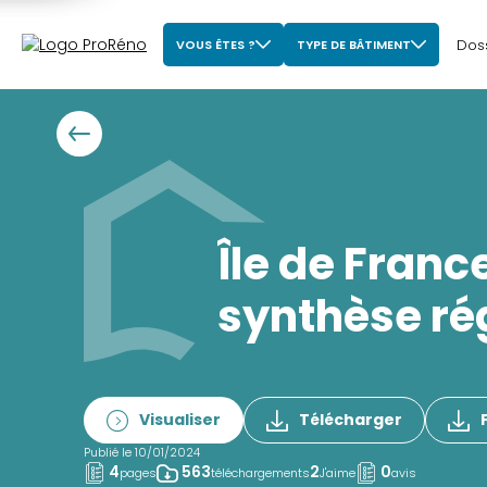
Dos
VOUS ÊTES ?
TYPE DE BÂTIMENT
Île de Franc
synthèse ré
Visualiser
Télécharger
Publié le 10/01/2024
4
563
2
0
pages
téléchargements
J'aime
avis