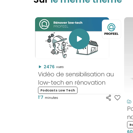
2476
vues
Vidéo de sensibilisation au
low-tech en rénovation
Podcasts Low Tech
1'7
minutes
P
na
R
60