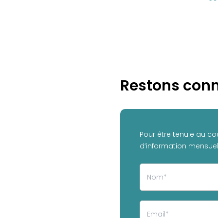
Restons conn
Pour être tenu.e au co
d’information mensuell