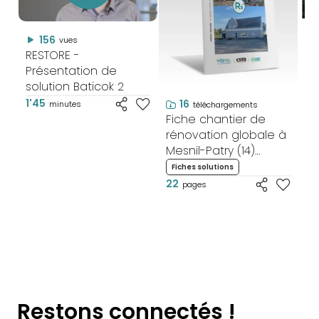
156
vues
RESTORE -
RE
Présentation de
Pr
solution Baticok 2
so
1'45
2'1
16
minutes
téléchargements
Fiche chantier de
rénovation globale à
Mesnil-Patry (14)
Réalisation, suivi et
Fiches solutions
analyse de la mise
22
pages
en œuvre
Restons connectés !