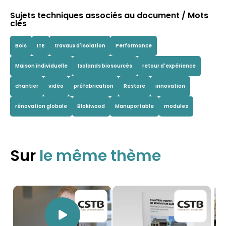
Sujets techniques associés au document / Mots
clés
Bois
ITE
travaux d'isolation
Performance
Maison individuelle
Isolands biosourcés
retour d'expérience
chantier
vidéo
préfabrication
Restore
innovation
rénovation globale
Blokiwood
Manuportable
modules
Sur
le même thème