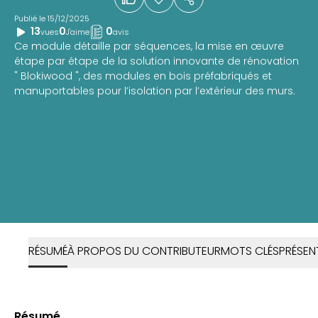
Publié le 15/12/2025
13
0
0
vues
J'aime
avis
Ce module détaille par séquences, la mise en œuvre
étape par étape de la solution innovante de rénovation
" Blokiwood ", des modules en bois préfabriqués et
manuportables pour l’isolation par l’extérieur des murs.
RÉSUMÉ
À PROPOS DU CONTRIBUTEUR
MOTS CLÉS
PRÉSEN
Résumé