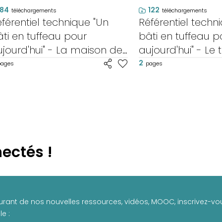
84
122
téléchargements
téléchargements
férentiel technique "Un
Référentiel techn
ti en tuffeau pour
bâti en tuffeau p
jourd'hui" - La maison de
aujourd'hui" - Le 
aître
les enduits
2
pages
pages
ectés !
urant de nos nouvelles ressources, vidéos, MOOC, inscrivez-vou
e :