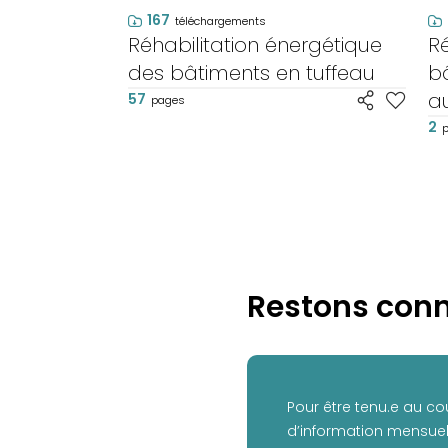
167
téléchargements
Réhabilitation énergétique
Ré
des bâtiments en tuffeau
bâ
au
57
pages
m
2
Restons conn
Pour être tenu.e au co
d’information mensuell