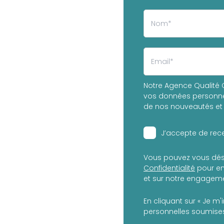
Notre Agence Qualité C
vos données personnel
de nos nouveautés et 
J’accepte de rece
Vous pouvez vous dés
Confidentialité
pour en
et sur notre engagemen
En cliquant sur « Je m'
personnelles soumises