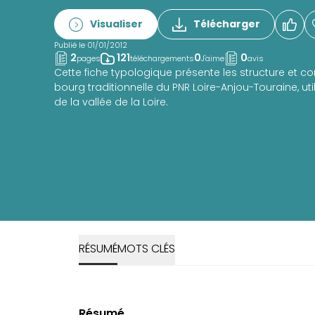
Visualiser
Télécharger
Publié le 01/01/2012
2
121
0
0
pages
téléchargements
J'aime
avis
Cette fiche typologique présente les structure et 
bourg traditionnelle du PNR Loire-Anjou-Touraine, util
de la vallée de la Loire.
RÉSUMÉ
MOTS CLÉS
Résumé