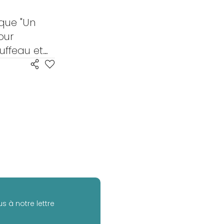
ique "Un
our
tuffeau et
s à notre lettre