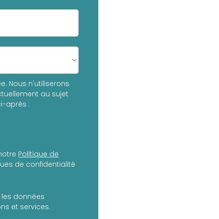
. Nous n'utiliserons
tuellement au sujet
i-après :
notre
Politique de
es de confidentialité
er les données
s et services.