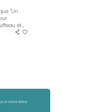
ique "Un
our
tuffeau et
s à notre lettre