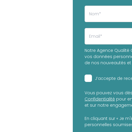
Notre Agence Qualité C
vos données personnel
de nos nouveautés et 
J’accepte de rece
Vous pouvez vous dés
Confidentialité
pour en
et sur notre engagemen
En cliquant sur « Je m'
personnelles soumises