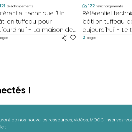
121
122
téléchargements
téléchargements
férentiel technique "Un
Référentiel techn
ti en tuffeau pour
bâti en tuffeau p
jourd'hui" - La maison de
aujourd'hui" - Le 
ourg
les enduits
2
pages
pages
ectés !
urant de nos nouvelles ressources, vidéos, MOOC, inscrivez-vou
e :