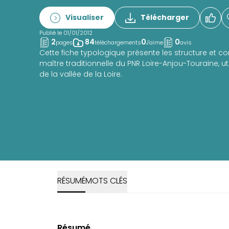
Visualiser
Télécharger
Publié le 01/01/2012
2
84
0
0
pages
téléchargements
J'aime
avis
Cette fiche typologique présente les structure et 
maître traditionnelle du PNR Loire-Anjou-Touraine, util
de la vallée de la Loire.
RÉSUMÉ
MOTS CLÉS
Résumé