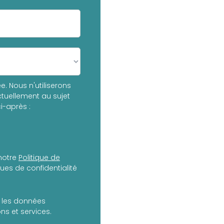
. Nous n'utiliserons
tuellement au sujet
i-après :
notre
Politique de
es de confidentialité
er les données
s et services.