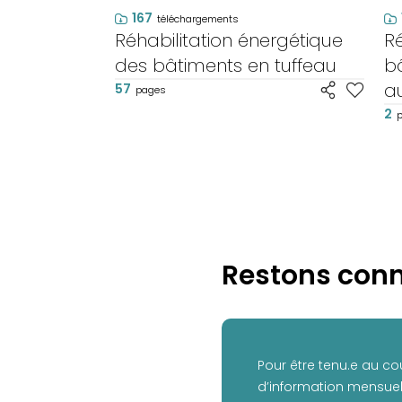
167
téléchargements
Réhabilitation énergétique
Ré
des bâtiments en tuffeau
bâ
au
57
pages
b
2
Restons conn
Pour être tenu.e au co
d’information mensuell