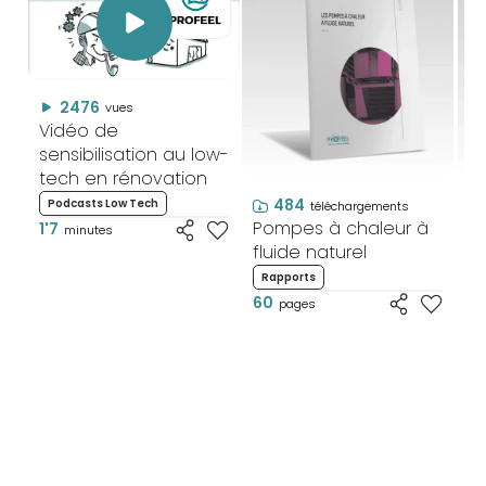
2476
vues
Vidéo de
sensibilisation au low-
tech en rénovation
484
Podcasts Low Tech
téléchargements
Pompes à chaleur à
F
1'7
minutes
fluide naturel
P
/ 
Rapports
60
F
pages
6