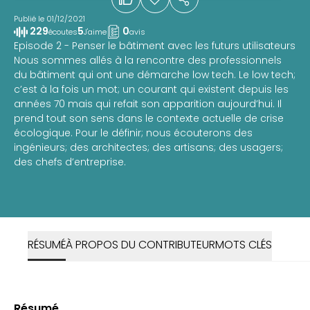
Publié le 01/12/2021
229
5
0
écoutes
J'aime
avis
Episode 2 - Penser le bâtiment avec les futurs utilisateurs
Nous sommes allés à la rencontre des professionnels
du bâtiment qui ont une démarche low tech. Le low tech;
c’est à la fois un mot; un courant qui existent depuis les
années 70 mais qui refait son apparition aujourd’hui. Il
prend tout son sens dans le contexte actuelle de crise
écologique. Pour le définir; nous écouterons des
ingénieurs; des architectes; des artisans; des usagers;
des chefs d’entreprise.
RÉSUMÉ
À PROPOS DU CONTRIBUTEUR
MOTS CLÉS
Résumé