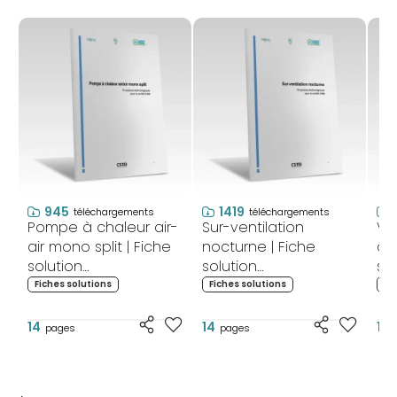
945
1419
téléchargements
téléchargements
Pompe à chaleur air-
Sur-ventilation
Vé
air mono split | Fiche
nocturne | Fiche
ab
solution
solution
so
technologique pour
technologique pour
te
Fiches solutions
Fiches solutions
Fi
le confort d’été
le confort d’été
le
14
14
13
pages
pages