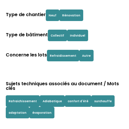
Type de chantier
Neuf
Rénovation
Type de bâtiment
Collectif
Individuel
Concerne les lots
Refroidissement
Autre
Sujets techniques associés au document / Mots
clés
Rafraichissement
Adiabatique
confort d'été
surchauffe
adaptation
évaporation