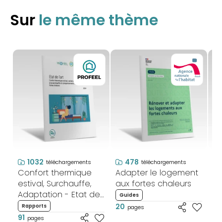
Sur
le même thème
1032
478
téléchargements
téléchargements
Confort thermique
Adapter le logement
Br
estival, Surchauffe,
aux fortes chaleurs
pl
Adaptation - Etat de
so
Guides
l'art RENOPTIM
te
20
Rapports
F
pages
le
91
15
pages