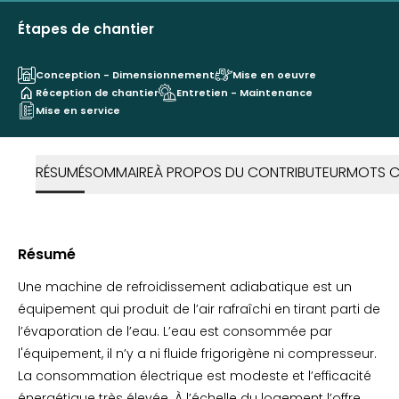
Étapes de chantier
Conception - Dimensionnement
Mise en oeuvre
Réception de chantier
Entretien - Maintenance
Mise en service
RÉSUMÉ
SOMMAIRE
À PROPOS DU CONTRIBUTEUR
MOTS C
Résumé
Une machine de refroidissement adiabatique est un
équipement qui produit de l’air rafraîchi en tirant parti de
l’évaporation de l’eau. L’eau est consommée par
l'équipement, il n’y a ni fluide frigorigène ni compresseur.
La consommation électrique est modeste et l’efficacité
énergétique très élevée. À l’échelle du logement l’offre