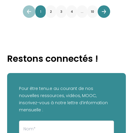
1
2
3
4
...
10
Restons connectés !
Pour être tenu.e au courant de nos
nouvelles ressources, vidéos, MOOC,
inscrivez-vous à notre lettre d’information
mensuelle :