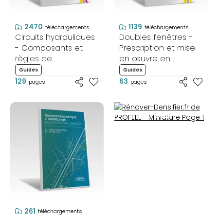
2470
1139
téléchargements
téléchargements
Circuits hydrauliques
Doubles fenêtres -
- Composants et
Prescription et mise
règles de
en œuvre en
conception
rénovation des
Guides
Guides
logements
129
63
pages
pages
Rénover-
Densifier.fr de
PROFEEL -
Miniature Page
1
RÉNOVER-
DENSIFIER.FR
261
téléchargements