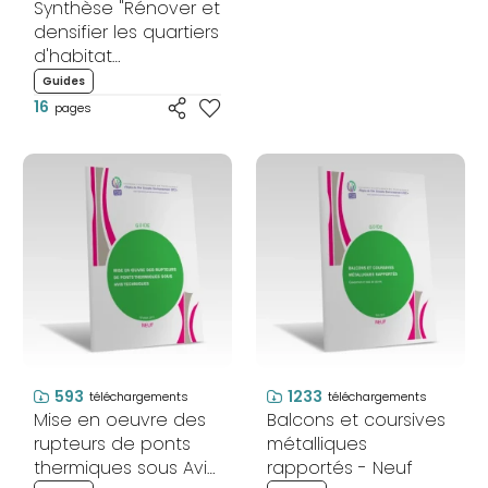
Synthèse "Rénover et
densifier les quartiers
d'habitat
pavillonnaire"
Guides
16
pages
593
1233
téléchargements
téléchargements
Mise en oeuvre des
Balcons et coursives
rupteurs de ponts
métalliques
thermiques sous Avis
rapportés - Neuf