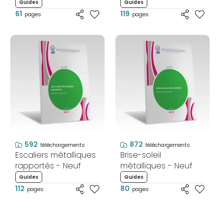
Techniques - Neuf
Guides
Guides
61
119
pages
pages
592
872
téléchargements
téléchargements
Escaliers métalliques
Brise-soleil
rapportés - Neuf
métalliques - Neuf
Guides
Guides
112
80
pages
pages