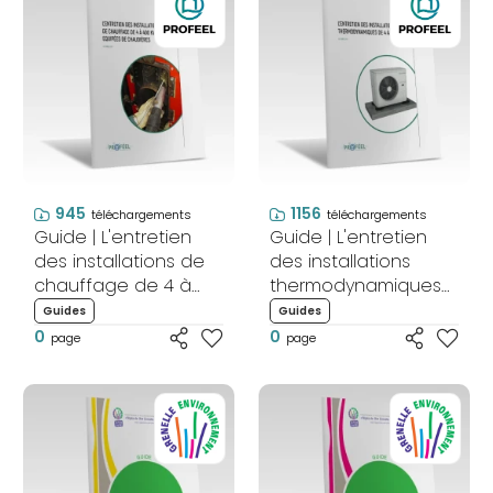
945
1156
téléchargements
téléchargements
Guide | L'entretien
Guide | L'entretien
des installations de
des installations
chauffage de 4 à
thermodynamiques
400 kW équipées de
de 4 à 70 KW
Guides
Guides
chaudières
0
0
page
page