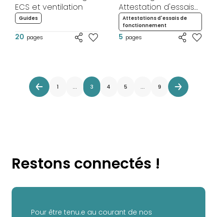
ECS et ventilation
Attestation d'essais
de fonctionnement
Guides
Attestations d'essais de
fonctionnement
20
5
pages
pages
1
...
3
4
5
...
9
Restons connectés !
Pour être tenu.e au courant de nos