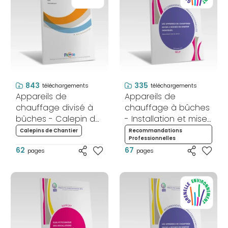
843
335
téléchargements
téléchargements
Appareils de
Appareils de
chauffage divisé à
chauffage à bûches
bûches - Calepin de
- Installation et mise
chantier
en service - Neuf
Calepins de Chantier
Recommandations
Professionnelles
62
67
pages
pages