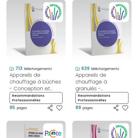
713
639
téléchargements
téléchargements
Appareils de
Appareils de
chauffage à bûches
chauffage à
- Conception et
granulés -
dimensionnement -
Conception et
Recommandations
Recommandations
Professionnelles
Professionnelles
Rénovation
dimensionnement -
85
89
pages
Rénovation
pages