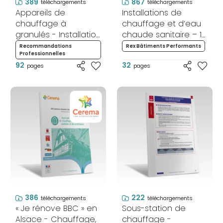
389
867
téléchargements
téléchargements
Appareils de
Installations de
chauffage à
chauffage et d’eau
granulés - Installation
chaude sanitaire – 12
et mise en service -
enseignements à
Recommandations
Rex Bâtiments Performants
Professionnelles
Neuf
connaître
92
32
pages
pages
386
222
téléchargements
téléchargements
« Je rénove BBC » en
Sous-station de
Alsace - Chauffage,
chauffage -