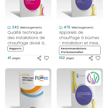
242
475
téléchargements
téléchargements
Qualité technique
Appareils de
des installations de
chauffage à bûches
chauffage divisé à
- Installation et mise
granulés avec
en service -
Rapports
Recommandations
Professionnelles
réseau d'air chaud
Rénovation
41
102
pages
pages