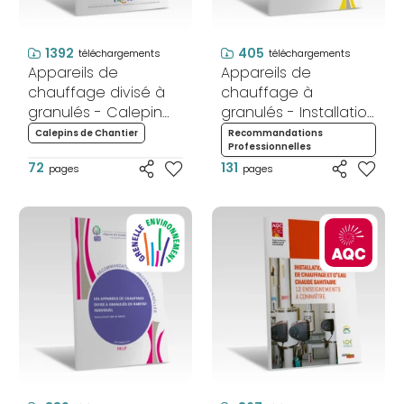
1392
405
téléchargements
téléchargements
Appareils de
Appareils de
chauffage divisé à
chauffage à
granulés - Calepin
granulés - Installation
de chantier
et mise en service -
Calepins de Chantier
Recommandations
Professionnelles
Rénovation
72
131
pages
pages