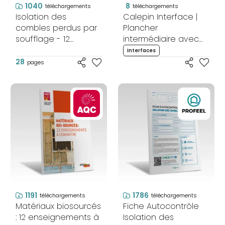
1040
8
téléchargements
téléchargements
Isolation des
Calepin Interface |
combles perdus par
Plancher
soufflage - 12
intermédiaire avec
enseignements à
solives
Interfaces
connaitre
perpendiculaires et
28
pages
mur isolé par
l'intérieur -
Rénovation par
étapes
1191
1786
téléchargements
téléchargements
Matériaux biosourcés
Fiche Autocontrôle
: 12 enseignements à
Isolation des