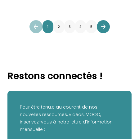
1
2
3
4
5
Restons connectés !
Pour être tenu.e au courant de nos
nouvelles ressources, vidéos, MOOC,
inscrivez-vous à notre lettre d’information
mensuelle :