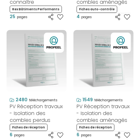
connaître
combles aménagés
Rex Bâtiments Performants
Fiches auto-contrôle
25
4
pages
pages
2480
1549
téléchargements
téléchargements
PV Réception travaux
PV Réception travaux
- Isolation des
- Isolation des
combles perdus
combles aménagés
Fiches de réception
Fiches de réception
6
6
pages
pages