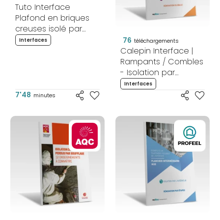
Tuto Interface
Plafond en briques
creuses isolé par
soufflage /Mur isolé
76
Interfaces
téléchargements
par l’intérieur -
Calepin Interface |
Rénovation globale
Rampants / Combles
- Isolation par
l'intérieur -
Interfaces
Rénovation globale
7'48
minutes