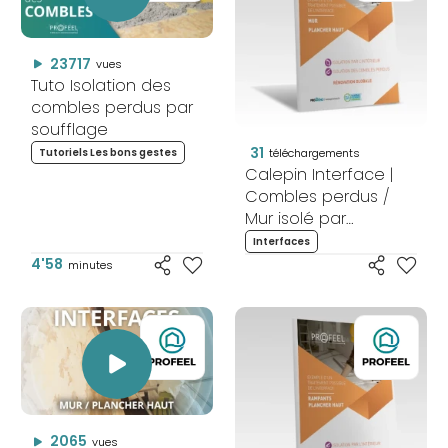
23717
vues
Tuto Isolation des
combles perdus par
soufflage
31
Tutoriels Les bons gestes
téléchargements
Calepin Interface |
Combles perdus /
Mur isolé par
l'intérieur -
Interfaces
Rénovation globale
4'58
minutes
2065
vues