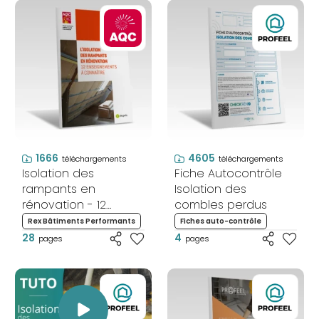
1666
4605
téléchargements
téléchargements
Isolation des
Fiche Autocontrôle
rampants en
Isolation des
rénovation - 12
combles perdus
enseignements à
Rex Bâtiments Performants
Fiches auto-contrôle
connaître
28
4
pages
pages