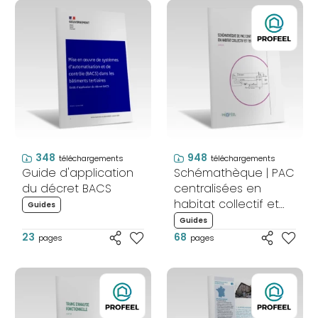
348
948
téléchargements
téléchargements
Guide d'application
Schémathèque | PAC
du décret BACS
centralisées en
habitat collectif et
Guides
tertiaire
Guides
23
68
pages
pages