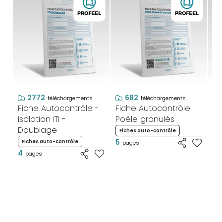
2772
682
téléchargements
téléchargements
Fiche Autocontrôle -
Fiche Autocontrôle
Fi
Isolation ITI -
Poêle granulés
Po
Doublage
ty
Fiches auto-contrôle
5
Fiches auto-contrôle
F
pages
4
4
pages