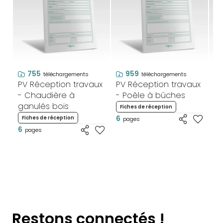
755
959
téléchargements
téléchargements
PV Réception travaux
PV Réception travaux
PV
- Chaudière à
- Poêle à bûches
- 
ganulés bois
bo
Fiches de réception
6
Fiches de réception
F
pages
6
6
pages
Restons connectés !