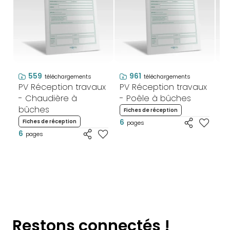
559
961
téléchargements
téléchargements
PV Réception travaux
PV Réception travaux
PV
- Chaudière à
- Poêle à bûches
- 
bûches
bo
Fiches de réception
6
Fiches de réception
F
pages
6
6
pages
Restons connectés !