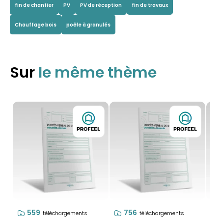
fin de chantier
PV
PV de réception
fin de travaux
Chauffage bois
poêle à granulés
Sur
le même thème
559
756
téléchargements
téléchargements