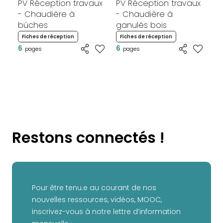
PV Réception travaux
PV Réception travaux
PV
- Chaudière à
- Chaudière à
- 
bûches
ganulés bois
F
6
Fiches de réception
Fiches de réception
6
6
pages
pages
Restons connectés !
Pour être tenu.e au courant de nos
nouvelles ressources, vidéos, MOOC,
inscrivez-vous à notre lettre d’information