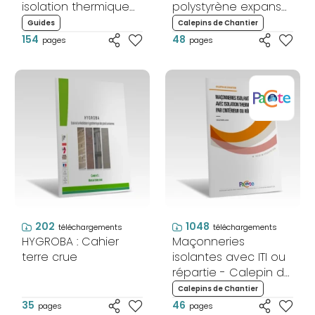
isolation thermique
polystyrène expansé
par l'extérieur - Neuf
- Calepin de
Guides
Calepins de Chantier
et Rénovation
chantier
154
48
pages
pages
202
1048
téléchargements
téléchargements
HYGROBA : Cahier
Maçonneries
terre crue
isolantes avec ITI ou
répartie - Calepin de
chantier
Calepins de Chantier
35
46
pages
pages