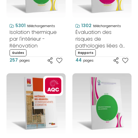
5301
1302
téléchargements
téléchargements
Isolation thermique
Évaluation des
par l'intérieur -
risques de
Rénovation
pathologies liées à
l’humidité au niveau
Guides
Rapports
des poutres
257
44
pages
pages
encastrées dans un
mur extérieur isolé
par l’intérieur